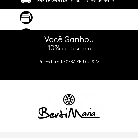
FRETE GRÁTIS
Consulte o Regulamento
ATÉ 10X SEM JUROS
No Cartão
5% DE DESCONTO
no Pix e Boleto
Você
Ganhou
10%
de Desconto
Preencha e
RECEBA SEU CUPOM