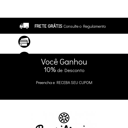
7
Produtos
FRETE GRÁTIS
Consulte o Regulamento
ATÉ 10X SEM JUROS
No Cartão
5% DE DESCONTO
no Pix e Boleto
Você
Ganhou
10%
de Desconto
Preencha e
RECEBA SEU CUPOM