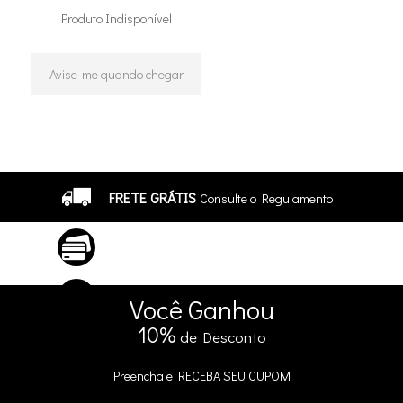
Produto Indisponível
Avise-me quando chegar
11
Produtos
FRETE GRÁTIS
Consulte o Regulamento
ATÉ 10X SEM JUROS
No Cartão
5% DE DESCONTO
no Pix e Boleto
Você
Ganhou
10%
de Desconto
Preencha e
RECEBA SEU CUPOM