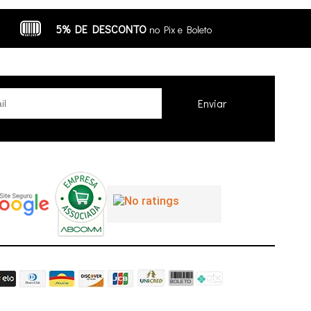
5% DE DESCONTO
no Pix e Boleto