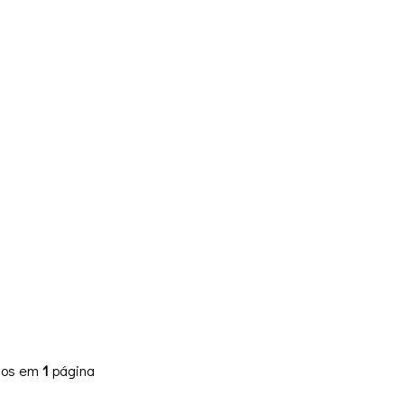
x
ídos em
1
página