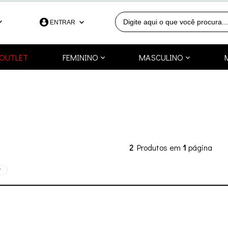
ENTRAR
390
OUTLET
FEMININO
MASCULINO
991253418
a.com.br
2
Produtos em
1
página