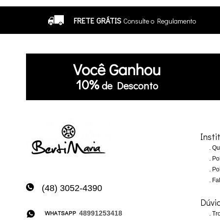
FRETE GRÁTIS
Consulte o Regulamento
Você
Ganhou
10%
de Desconto
Insti
Qu
Pol
Pol
Fa
(48) 3052-4390
Dúvi
48991253418
Tro