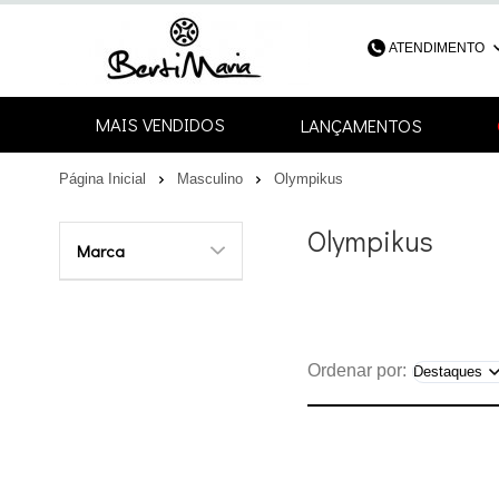
ATENDIMENTO
(48) 3052-4
MAIS VENDIDOS
LANÇAMENTOS
48
Página Inicial
Masculino
Olympikus
contato@bertimari
Olympikus
Marca
Ordenar por: