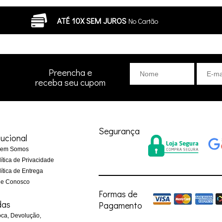
ATÉ 10X SEM JUROS
No Cartão
Preencha e
receba seu cupom
Segurança
tucional
em Somos
ítica de Privacidade
ítica de Entrega
le Conosco
Formas de
das
Pagamento
ca, Devolução,