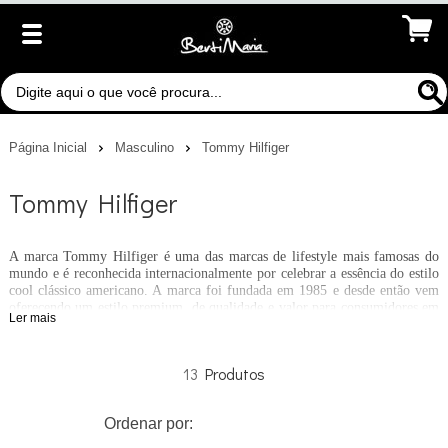
Página Inicial
Masculino
Tommy Hilfiger
Tommy Hilfiger
A marca Tommy Hilfiger é uma das marcas de lifestyle mais famosas do
mundo e é reconhecida internacionalmente por celebrar a essência do estilo
cool clássico americano. A marca foi fundada em 1985 e desde então vem
oferecendo um estilo premium, de qualidade e valor para consumidores em
Ler mais
todo o mundo, com uma variedade de: roupas masculinas, femininas e
infantis, denim, acessórios e calçados. Além disso, a marca é licenciada para
uma gama de produtos, incluindo fragrâncias, óculos, relógios e artigos de
13
decoração. O fundador, Tommy Hilfiger, continua sendo o designer
principal da empresa e fornece liderança e direção para o processo de
design.
Ordenar por: