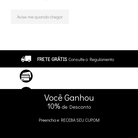
Avise-me quando chegar
13
Produtos
FRETE GRÁTIS
Consulte o Regulamento
ATÉ 10X SEM JUROS
No Cartão
5% DE DESCONTO
no Pix e Boleto
Você
Ganhou
10%
de Desconto
Preencha e
RECEBA SEU CUPOM