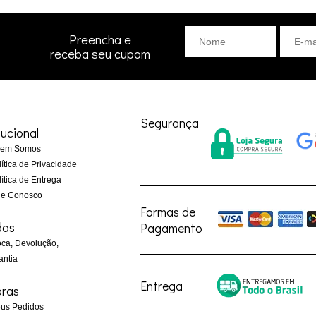
Preencha e
receba seu cupom
Segurança
tucional
em Somos
ítica de Privacidade
ítica de Entrega
le Conosco
Formas de
das
Pagamento
ca, Devolução,
antia
Entrega
ras
us Pedidos