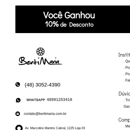
Você
Ganhou
10%
de Desconto
Insti
Qu
Pol
Pol
Fa
(48) 3052-4390
Dúvi
48991253418
Tro
Gar
contato@bertimaria.com.br
Comp
Me
Av. Marcolino Martins Cabral, 1225 Loja 03