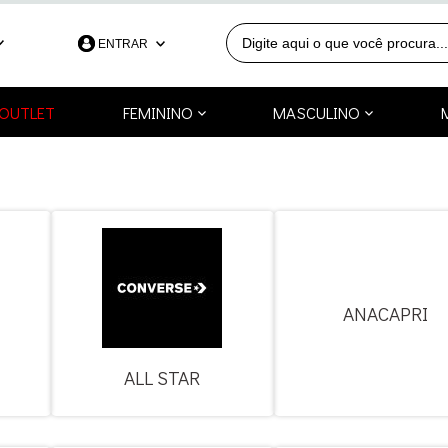
ENTRAR
390
OUTLET
FEMININO
MASCULINO
991253418
a.com.br
ANACAPRI
ALL STAR