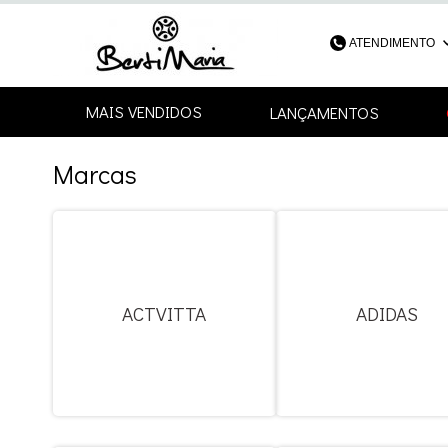
ATENDIMENTO
(48) 3052-4
MAIS VENDIDOS
LANÇAMENTOS
48
Marcas
contato@bertimari
ACTVITTA
ADIDAS