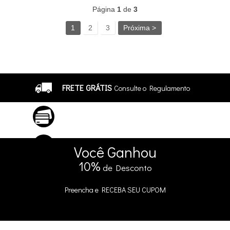
Página
1
de
3
1
2
3
Próxima >
FRETE GRÁTIS
Consulte o Regulamento
ATÉ 10X SEM JUROS
No Cartão
5% DE DESCONTO
no Pix e Boleto
Você
Ganhou
10%
de Desconto
Preencha e
RECEBA SEU CUPOM