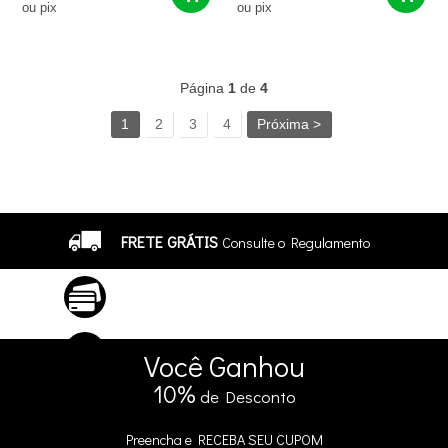
ou pix
ou pix
111
Produtos
Página
1
de
4
1
2
3
4
Próxima >
FRETE GRÁTIS
Consulte o Regulamento
ATÉ 10X SEM JUROS
No Cartão
5% DE DESCONTO
no Pix e Boleto
Você
Ganhou
10%
de Desconto
Preencha e
RECEBA SEU CUPOM