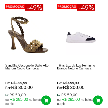
-49%
-49%
Sandália Cecconello Salto Alto
Tênis Luz da Lua Feminino
Marrom Couro Camurça
Branco Netuno Camurça
R$ 599,99
R$ 599,99
De:
De:
R$ 300,00
R$ 300,00
Por:
Por:
R$ 50,00
R$ 50,00
6x
6x
R$ 285,00
R$ 285,00
ou
no boleto
ou
no boleto
ou pix
ou pix