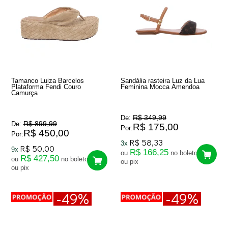
Tamanco Luiza Barcelos
Sandália rasteira Luz da Lua
Plataforma Fendi Couro
Feminina Mocca Amendoa
Camurça
R$ 349,99
De:
R$ 899,99
De:
R$ 175,00
Por:
R$ 450,00
Por:
R$ 58,33
3x
R$ 50,00
9x
R$ 166,25
ou
no boleto
R$ 427,50
ou
no boleto
ou pix
ou pix
-49%
-49%