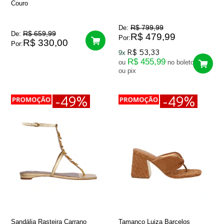
Couro
R$ 799,99
De:
R$ 659,99
De:
R$ 479,99
Por:
R$ 330,00
Por:
R$ 53,33
9x
R$ 455,99
ou
no boleto
ou pix
-49%
-49%
Sandália Rasteira Carrano
Tamanco Luiza Barcelos