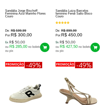
Sandália Jorge Bischoff
Sandália Luiza Barcelos
Feminina Azul Marinho Flores
feminino Fendi Salto Bloco
Couro
Couro
R$ 599,99
R$ 899,99
De:
De:
R$ 300,00
R$ 450,00
Por:
Por:
R$ 50,00
R$ 50,00
6x
9x
R$ 285,00
R$ 427,50
ou
no boleto
ou
no boleto
ou pix
ou pix
-49%
-49%