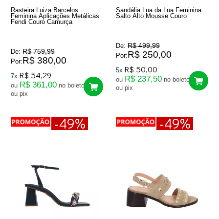
Rasteira Luiza Barcelos
Sandália Lua da Lua Feminina
Feminina Aplicações Metálicas
Salto Alto Mousse Couro
Fendi Couro Camurça
R$ 499,99
De:
R$ 759,99
De:
R$ 250,00
Por:
R$ 380,00
Por:
R$ 50,00
5x
R$ 54,29
7x
R$ 237,50
ou
no boleto
R$ 361,00
ou
no boleto
ou pix
ou pix
-49%
-49%