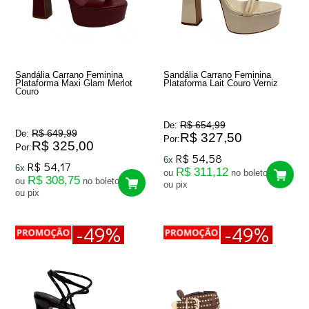
Sandália Carrano Feminina
Sandália Carrano Feminina
Plataforma Maxi Glam Merlot
Plataforma Lait Couro Verniz
Couro
R$ 654,99
De:
R$ 649,99
De:
R$ 327,50
Por:
R$ 325,00
Por:
R$ 54,58
6x
R$ 54,17
6x
R$ 311,12
ou
no boleto
R$ 308,75
ou
no boleto
ou pix
ou pix
-49%
-49%