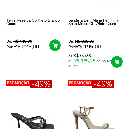
Tênis Reserva Go Preto Branco
Sandália Berti Maria Feminina
Couro
Salto Médio Off White Couro
R$ 449,99
R$ 389,99
De:
De:
R$ 225,00
R$ 195,00
Por:
Por:
R$ 65,00
3x
R$ 185,25
ou
no boleto
ou pix
-49%
-49%