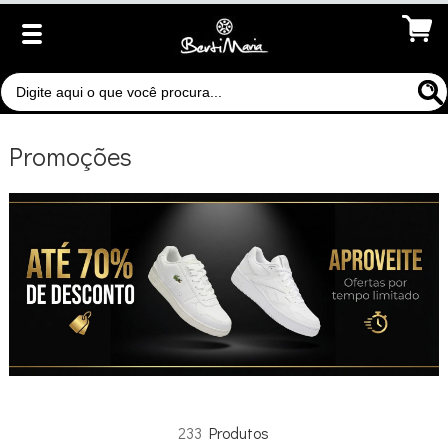
Promoções
233