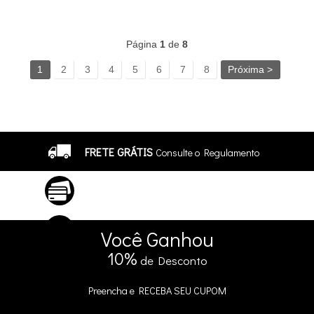
233
Produtos
Página
1
de
8
1
2
3
4
5
6
7
8
Próxima >
FRETE GRÁTIS
Consulte o Regulamento
ATÉ 10X SEM JUROS
No Cartão
5% DE DESCONTO
no Pix e Boleto
Você
Ganhou
10%
de Desconto
Preencha e
RECEBA SEU CUPOM