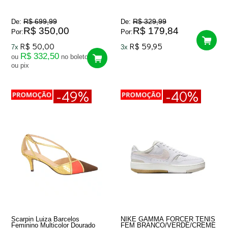
R$ 699,99
R$ 329,99
De:
De:
R$ 350,00
R$ 179,84
Por:
Por:
R$ 50,00
R$ 59,95
7x
3x
R$ 332,50
ou
no boleto
ou pix
-49%
-40%
Scarpin Luiza Barcelos
NIKE GAMMA FORCER TENIS
Feminino Multicolor Dourado
FEM BRANCO/VERDE/CREME