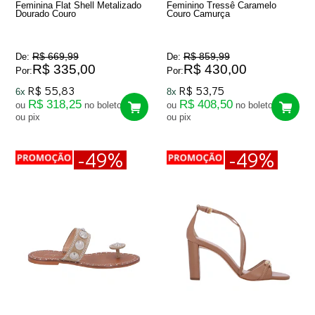
Feminina Flat Shell Metalizado
Feminino Tressê Caramelo
Dourado Couro
Couro Camurça
R$ 669,99
R$ 859,99
De:
De:
R$ 335,00
R$ 430,00
Por:
Por:
R$ 55,83
R$ 53,75
6x
8x
R$ 318,25
R$ 408,50
ou
no boleto
ou
no boleto
ou pix
ou pix
-49%
-49%