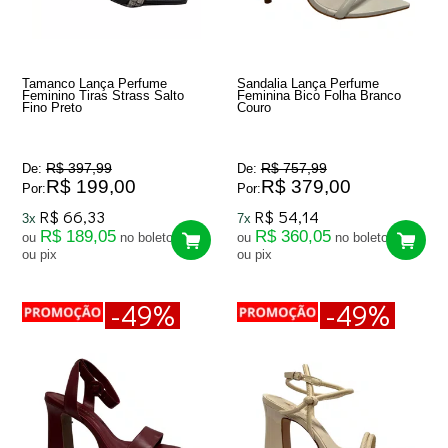
Tamanco Lança Perfume
Sandalia Lança Perfume
Feminino Tiras Strass Salto
Feminina Bico Folha Branco
Fino Preto
Couro
R$ 397,99
R$ 757,99
De:
De:
R$ 199,00
R$ 379,00
Por:
Por:
R$ 66,33
R$ 54,14
3x
7x
R$ 189,05
R$ 360,05
ou
no boleto
ou
no boleto
ou pix
ou pix
-49%
-49%