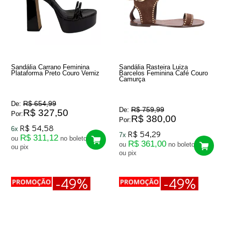
Sandália Carrano Feminina
Sandália Rasteira Luiza
Plataforma Preto Couro Verniz
Barcelos Feminina Café Couro
Camurça
R$ 654,99
De:
R$ 759,99
De:
R$ 327,50
Por:
R$ 380,00
Por:
R$ 54,58
6x
R$ 54,29
7x
R$ 311,12
ou
no boleto
R$ 361,00
ou
no boleto
ou pix
ou pix
-49%
-49%