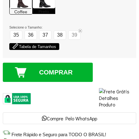
Preto
Coffee
Selecione o Tamanho:
35
36
37
38
39
Tabela de Tamanhos
COMPRAR
Compre Pelo WhatsApp
Frete Rápido e Seguro para TODO O BRASIL!