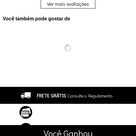
Ver mais avaliações
Você também pode gostar de
FRETE GRÁTIS
Consulte o Regulamento
ATÉ 10X SEM JUROS
No Cartão
5% DE DESCONTO
no Pix e Boleto
Você
Ganhou