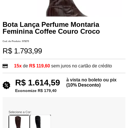
Bota Lança Perfume Montaria
Feminina Coffee Couro Croco
Cod. do Produto: 573273
R$ 1.793,99
15x
de
R$ 119,60
sem juros no cartão de crédito
à vista no boleto ou pix
R$ 1.614,59
(10% Desconto)
Economize R$ 179,40
Selecione a Cor: