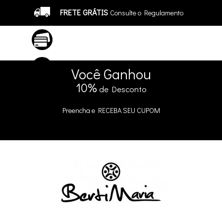
FRETE GRÁTIS
Consulte o Regulamento
ATÉ 10X SEM JUROS
No Cartão
5% DE DESCONTO
no Pix e Boleto
Você
Ganhou
10%
de Desconto
Preencha e
RECEBA SEU CUPOM