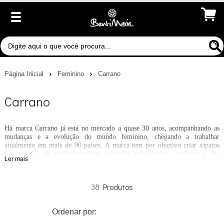
Página Inicial
Feminino
Carrano
Carrano
Há marca Carrano já está no mercado a quase 30 anos, acompanhando as
mudanças e a evolução do mundo feminino, chegando a trabalhar
atualmente em mais de 90 países. A marca tem por objetivo criar sapatos
femininos e de moda premium, pautados pelo design, conforto e alta
Ler mais
qualidade para acompanhar as mulheres em todos os seus passos. Seus
sapatos carregam sofisticação e versatilidade, além, é claro, de influências
das principais tendências mundiais de moda. Com inspiração no universo da
38
arte, arquitetura e pitadas da cultura contemporânea.
Ordenar por: