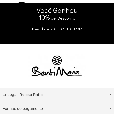
5% DE DESCONTO
no Pix e Boleto
Você
Ganhou
10%
de Desconto
Preencha e
RECEBA SEU CUPOM
Entrega |
Rastrear Pedido
Formas de pagamento