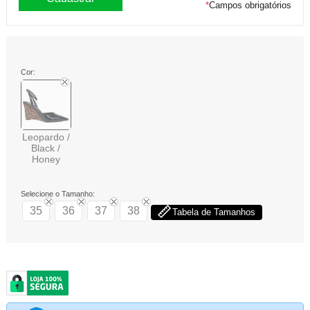
*
Campos obrigatórios
Cor:
Leopardo /
Black /
Honey
Selecione o Tamanho:
35
36
37
38
Tabela de Tamanhos