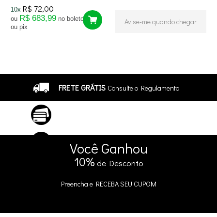
R$ 72,00
10x
R$ 683,99
ou
no boleto
Avise-me quando chegar
ou pix
2
Produtos
FRETE GRÁTIS
Consulte o Regulamento
ATÉ 10X SEM JUROS
No Cartão
5% DE DESCONTO
no Pix e Boleto
Você
Ganhou
10%
de Desconto
Preencha e
RECEBA SEU CUPOM