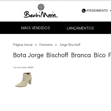
ATENDIMENTO
(48) 3052-4
MAIS VENDIDOS
LANÇAMENTOS
48
Página Inicial
Feminino
Jorge Bischoff
contato@bertimari
Bota Jorge Bischoff Branca Bico F
Cod. do Produto: 492287