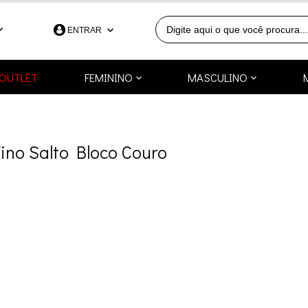
ENTRAR
390
OUTLET
FEMININO
MASCULINO
991253418
a.com.br
ino Salto Bloco Couro