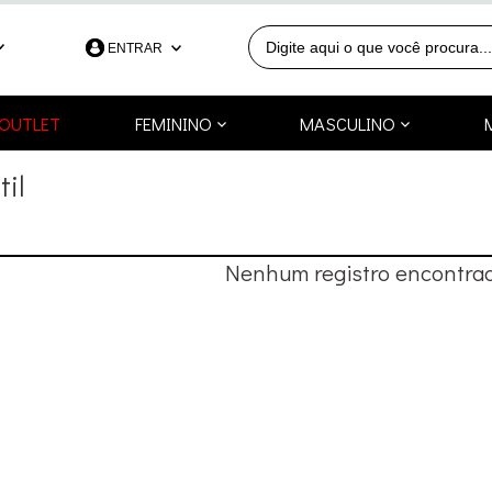
ENTRAR
390
OUTLET
FEMININO
MASCULINO
991253418
il
a.com.br
Nenhum registro encontrad