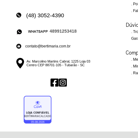
Pol
Fa
(48) 3052-4390
Dúvi
48991253418
Tro
Gar
contato@bertimaria.com.br
Comp
Me
Av. Marcolino Martins Cabral, 1225 Loja 03
Centro CEP 88701-105 - Tubarão - SC
Mi
Ras