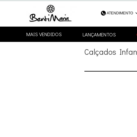
ATENDIMENTO
(48) 3052-4
MAIS VENDIDOS
LANÇAMENTOS
48
Calçados Infant
contato@bertimari