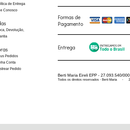
ítica de Entrega
le Conosco
Formas de
das
Pagamento
ca, Devolução,
antia
Entrega
ras
us Pedidos
nha Conta
trear Pedido
Berti Maria Eireli EPP - 27.093.540/00
Todos os direitos reservados
-
Berti Maria
-
2