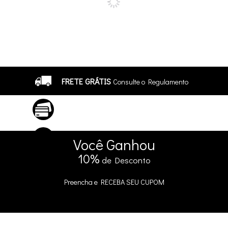
FRETE GRÁTIS
Consulte o Regulamento
ATÉ 10X SEM JUROS
No Cartão
5% DE DESCONTO
no Pix e Boleto
Você
Ganhou
10%
de Desconto
Preencha e
RECEBA SEU CUPOM