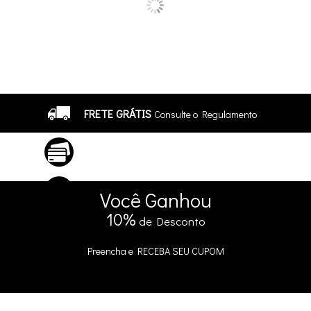
FRETE GRÁTIS
Consulte o Regulamento
ATÉ 10X SEM JUROS
No Cartão
5% DE DESCONTO
no Pix e Boleto
Você
Ganhou
10%
de Desconto
Preencha e
RECEBA SEU CUPOM