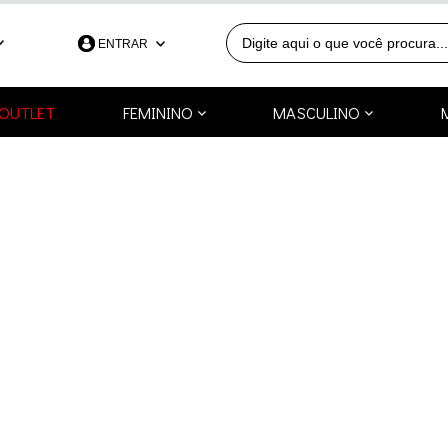
ENTRAR
390
OUTLET
FEMININO
MASCULINO
991253418
a.com.br