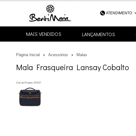
ATENDIMENTO
(48) 3052-4
MAIS VENDIDOS
LANÇAMENTOS
48
Página Inicial
Acessórios
Malas
contato@bertimari
Mala Frasqueira Lansay Cobalto
Cod. do Produto: 472127