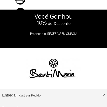
5% DE DESCONTO
no Pix e Boleto
Você
Ganhou
10%
de Desconto
Preencha e
RECEBA SEU CUPOM
Entrega |
Rastrear Pedido