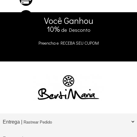
5% DE DESCONTO
no Pix e Boleto
Você
Ganhou
10%
de Desconto
Preencha e
RECEBA SEU CUPOM
Entrega |
Rastrear Pedido