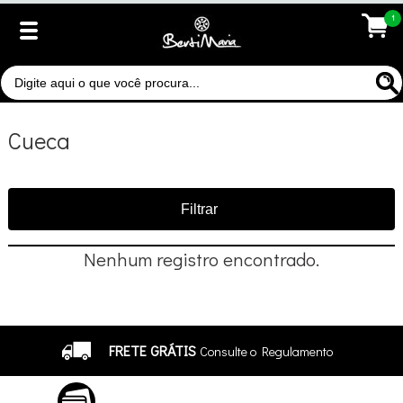
1
Cueca
Filtrar
Nenhum registro encontrado.
FRETE GRÁTIS
Consulte o Regulamento
ATÉ 10X SEM JUROS
No Cartão