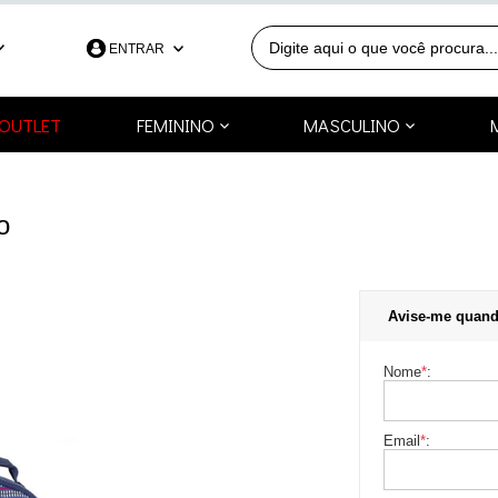
ENTRAR
390
OUTLET
FEMININO
MASCULINO
991253418
a.com.br
o
Avise-me quand
Nome
*
:
Email
*
: