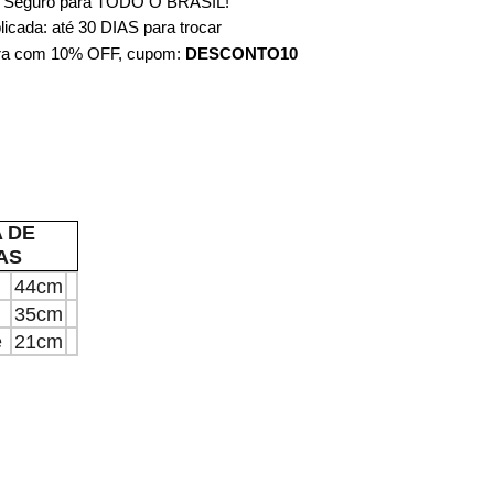
e Seguro para TODO O BRASIL!
cada: até 30 DIAS para trocar
ra com 10% OFF, cupom:
DESCONTO10
 DE
DAS
44cm
35cm
e
21cm