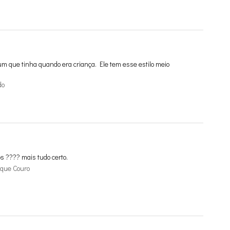
m que tinha quando era criança. Ele tem esse estilo meio
do
os ???? mais tudo certo.
aque Couro