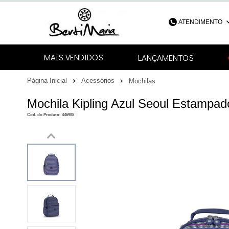
ATENDIMENTO
(48) 3052-4
MAIS VENDIDOS
LANÇAMENTOS
48
Página Inicial
Acessórios
Mochilas
contato@bertimari
Mochila Kipling Azul Seoul Estampad
Cod. do Produto: 446985