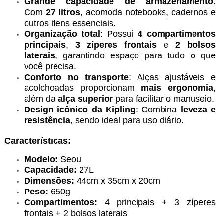
Grande capacidade de armazenamento
:
Com
27 litros
, acomoda notebooks, cadernos e
outros itens essenciais.
Organização total
: Possui
4 compartimentos
principais
,
3 zíperes frontais
e
2 bolsos
laterais
, garantindo espaço para tudo o que
você precisa.
Conforto no transporte
: Alças ajustáveis e
acolchoadas proporcionam
mais ergonomia
,
além da
alça superior
para facilitar o manuseio.
Design icônico da Kipling
: Combina
leveza e
resistência
, sendo ideal para uso diário.
Características:
Modelo:
Seoul
Capacidade:
27L
Dimensões:
44cm x 35cm x 20cm
Peso:
650g
Compartimentos:
4 principais + 3 zíperes
frontais + 2 bolsos laterais