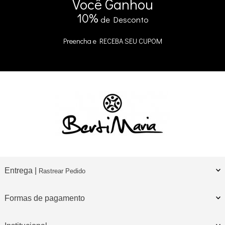
Você
Ganhou
10%
de Desconto
Preencha e
RECEBA SEU CUPOM
Entrega |
Rastrear Pedido
Formas de pagamento