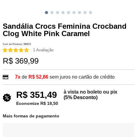
Sandália Crocs Feminina Crocband
Clog White Pink Caramel
Cod. do Produto: 555271
1 Avaliação
R$ 369,99
7x
de
R$ 52,86
sem juros no cartão de crédito
à vista no boleto ou pix
R$ 351,49
(5% Desconto)
Economize R$ 18,50
Mais formas de pagamento