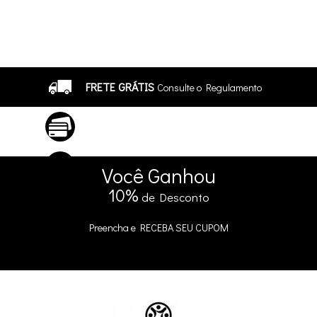
FRETE GRÁTIS
Consulte o Regulamento
ATÉ 10X SEM JUROS
No Cartão
5% DE DESCONTO
no Pix e Boleto
Você
Ganhou
10%
de Desconto
Preencha e
RECEBA SEU CUPOM