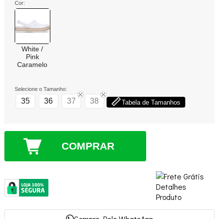
Cor:
White /
Pink
Caramelo
Selecione o Tamanho:
35
36
37
38
Tabela de Tamanhos
COMPRAR
Compre Pelo WhatsApp