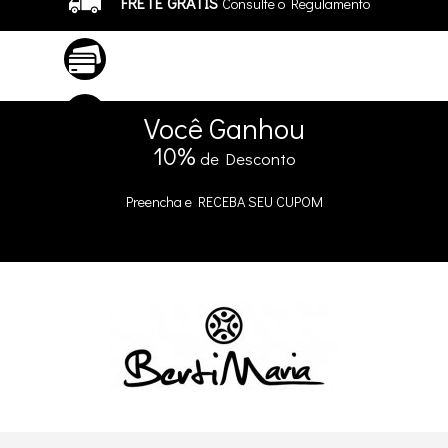
FRETE GRÁTIS
Consulte o Regulamento
ATÉ 10X SEM JUROS
No Cartão
5% DE DESCONTO
no Pix e Boleto
Você
Ganhou
10%
de Desconto
Preencha e
RECEBA SEU CUPOM