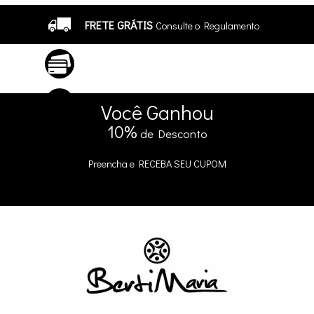
FRETE GRÁTIS
Consulte o Regulamento
ATÉ 10X SEM JUROS
No Cartão
5% DE DESCONTO
no Pix e Boleto
Você
Ganhou
10%
de Desconto
Preencha e
RECEBA SEU CUPOM