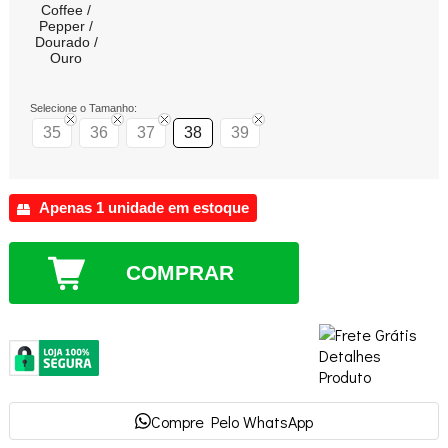
Coffee /
Pepper /
Dourado /
Ouro
Selecione o Tamanho:
35
36
37
38
39
Apenas 1 unidade em estoque
COMPRAR
Compre Pelo WhatsApp