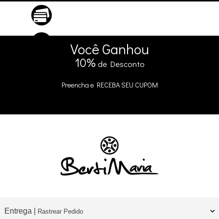
ATÉ 10X SEM JUROS
No Cartão
5% DE DESCONTO
no Pix e Boleto
Você
Ganhou
10%
de Desconto
Preencha e
RECEBA SEU CUPOM
Entrega |
Rastrear Pedido