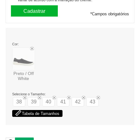
variar de acordo com a interação do cliente.
*
Campos obrigatórios
Cor:
Preto / Off
White
Selecione o Tamanho:
38
39
40
41
42
43
Tabela de Tamanhos