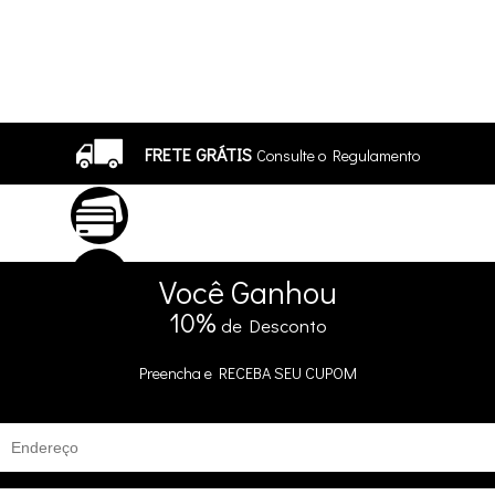
FRETE GRÁTIS
Consulte o Regulamento
ATÉ 10X SEM JUROS
No Cartão
5% DE DESCONTO
no Pix e Boleto
Você
Ganhou
10%
de Desconto
Preencha e
RECEBA SEU CUPOM