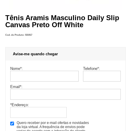
Tênis Aramis Masculino Daily Slip
Canvas Preto Off White
Cod. do Produto: 531917
Avise-me quando chegar
Nome
*
:
Telefone
*
:
Email
*
:
*Endereço:
Quero receber por e-mail ofertas e novidades
da loja virtual. A frequência de envios pode