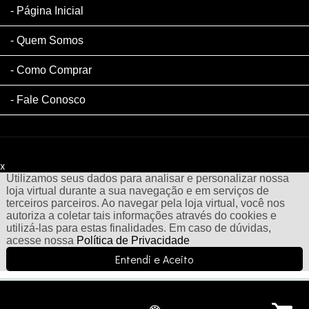
Página Inicial
Quem Somos
Como Comprar
Fale Conosco
x
Filtre sua Pesquisa:
Utilizamos seus dados para analisar e personalizar nossa
loja virtual durante a sua navegação e em serviços de
terceiros parceiros. Ao navegar pela loja virtual, você nos
autoriza a coletar tais informações através do cookies e
utilizá-las para estas finalidades. Em caso de dúvidas,
acesse nossa
Política de Privacidade
Entendi e Aceito
Menu