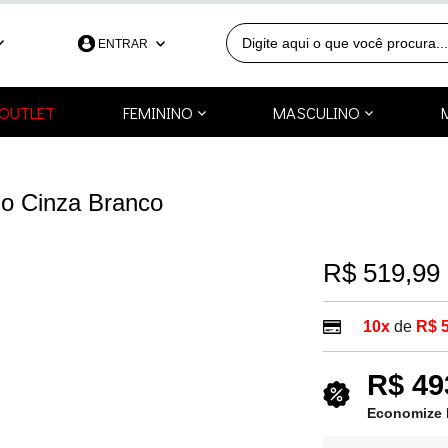
ENTRAR
390
OUTLET
FEMININO
MASCULINO
991253418
a.com.br
no Cinza Branco
R$ 519,99
10x
de
R$ 
R$ 49
Economize 