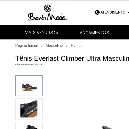
ATENDIMENTO
(48) 3052-4
MAIS VENDIDOS
LANÇAMENTOS
48
Página Inicial
Masculino
Everlast
contato@bertimari
Tênis Everlast Climber Ultra Masculi
Cod. do Produto: 570275