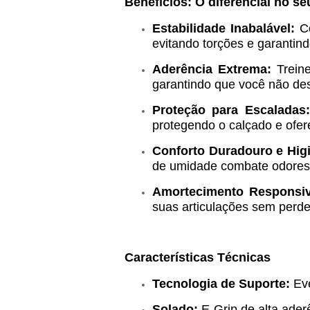
Benefícios: O diferencial no se
Estabilidade Inabalável:
Co
evitando torções e garantin
Aderência Extrema:
Trein
garantindo que você não de
Proteção para Escaladas:
protegendo o calçado e ofer
Conforto Duradouro e Hig
de umidade combate odores
Amortecimento Responsi
suas articulações sem perder
Características Técnicas
Tecnologia de Suporte:
Eve
Solado:
E-Grip de alta ader