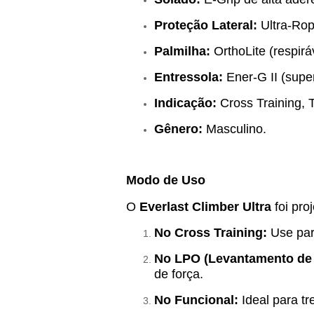
Proteção Lateral:
Ultra-Rope
Palmilha:
OrthoLite (respirá
Entressola:
Ener-G II (supe
Indicação:
Cross Training, 
Gênero:
Masculino.
Modo de Uso
O
Everlast Climber Ultra
foi pro
No Cross Training:
Use para
No LPO (Levantamento de 
de força.
No Funcional:
Ideal para tr