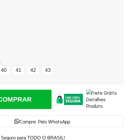
:
40
41
42
43
COMPRAR
Compre Pelo WhatsApp
e Seguro para TODO O BRASIL!