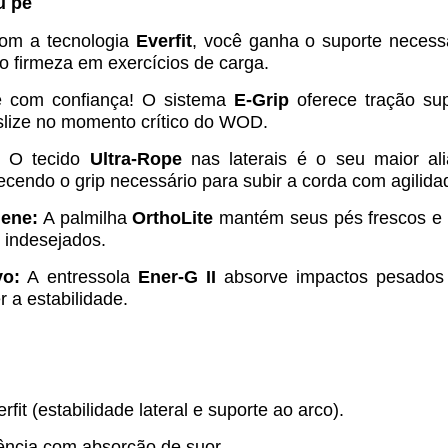
u pé
m a tecnologia
Everfit
, você ganha o suporte necessá
do firmeza em exercícios de carga.
e com confiança! O sistema
E-Grip
oferece tração sup
slize no momento crítico do WOD.
O tecido
Ultra-Rope
nas laterais é o seu maior al
ecendo o grip necessário para subir a corda com agilida
iene:
A palmilha
OrthoLite
mantém seus pés frescos e c
 indesejados.
vo:
A entressola
Ener-G II
absorve impactos pesados 
 a estabilidade.
rfit (estabilidade lateral e suporte ao arco).
ência com absorção de suor.