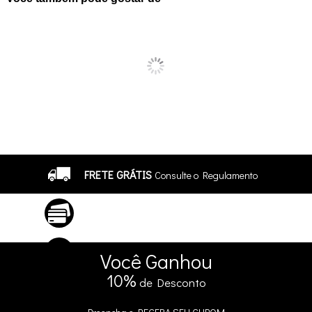
FRETE GRÁTIS
Consulte o Regulamento
ATÉ 10X SEM JUROS
No Cartão
5% DE DESCONTO
no Pix e Boleto
Você
Ganhou
10%
de Desconto