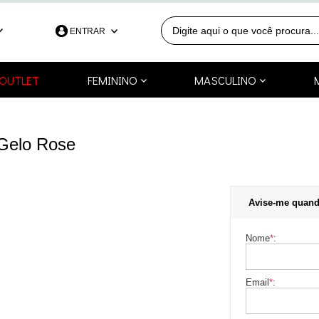
ENTRAR
390
OUTLET
FEMININO
MASCULINO
991253418
a.com.br
 Gelo Rose
Avise-me quand
Nome
*
:
Email
*
: