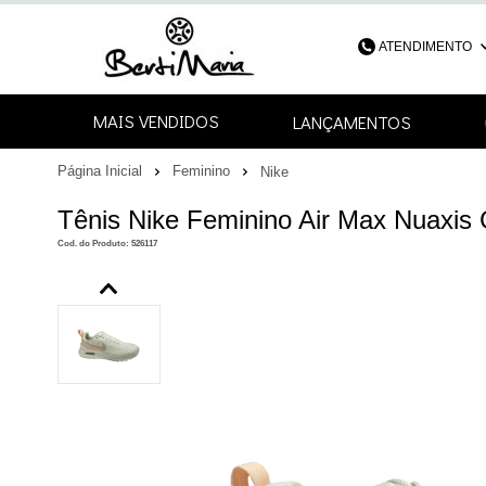
ATENDIMENTO
(48) 3052-4
MAIS VENDIDOS
LANÇAMENTOS
48
Página Inicial
Feminino
Nike
contato@bertimari
Tênis Nike Feminino Air Max Nuaxis
Cod. do Produto: 526117