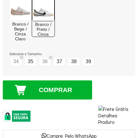
Branco /
Branco /
Bege /
Preto /
Cinza
Cinza
Claro
Selecione o Tamanho:
34
35
36
37
38
39
COMPRAR
Compre Pelo WhatsApp