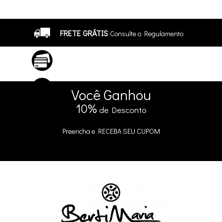
FRETE GRÁTIS
Consulte o Regulamento
ATÉ 10X SEM JUROS
No Cartão
5% DE DESCONTO
no Pix e Boleto
Você
Ganhou
10%
de Desconto
Preencha e
RECEBA SEU CUPOM