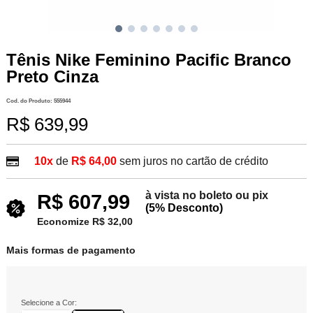
Tênis Nike Feminino Pacific Branco
Preto Cinza
Cod. do Produto: 555944
R$ 639,99
10x
de
R$ 64,00
sem juros no cartão de crédito
à vista no boleto ou pix
R$ 607,99
(5% Desconto)
Economize R$ 32,00
Mais formas de pagamento
Selecione a Cor: