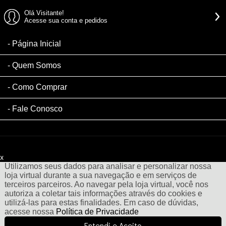
Olá Visitante!
Acesse sua conta e pedidos
Página Inicial
Quem Somos
Como Comprar
Fale Conosco
x
Filtre sua Pesquisa:
Utilizamos seus dados para analisar e personalizar nossa
loja virtual durante a sua navegação e em serviços de
terceiros parceiros. Ao navegar pela loja virtual, você nos
autoriza a coletar tais informações através do cookies e
utilizá-las para estas finalidades. Em caso de dúvidas,
acesse nossa
Política de Privacidade
Entendi e Aceito