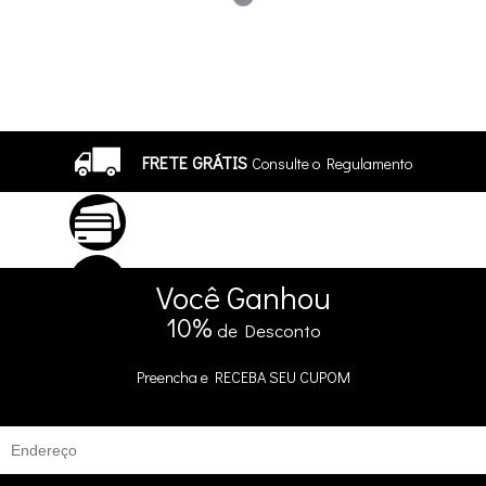
FRETE GRÁTIS
Consulte o Regulamento
ATÉ 10X SEM JUROS
No Cartão
5% DE DESCONTO
no Pix e Boleto
Você
Ganhou
10%
de Desconto
Preencha e
RECEBA SEU CUPOM