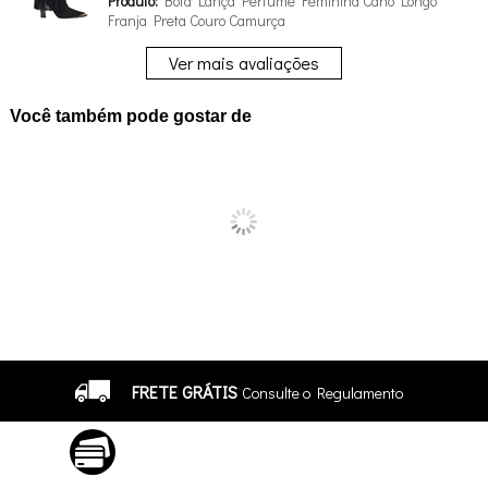
Produto:
Bota Lança Perfume Feminina Cano Longo
Franja Preta Couro Camurça
Ver mais avaliações
Você também pode gostar de
FRETE GRÁTIS
Consulte o Regulamento
ATÉ 10X SEM JUROS
No Cartão