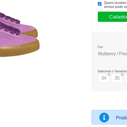
Quero receber p
envios pode va
Cor:
Mulberry / Pie
Selecione o Tamanho
34
35
Produ