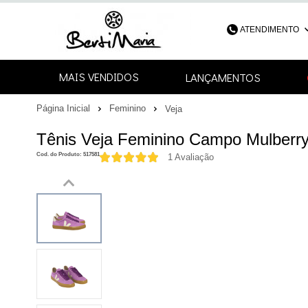
ATENDIMENTO
(48) 3052-4
MAIS VENDIDOS
LANÇAMENTOS
48
Página Inicial
Feminino
Veja
contato@bertimari
Tênis Veja Feminino Campo Mulberr
Cod. do Produto: 517581
1 Avaliação