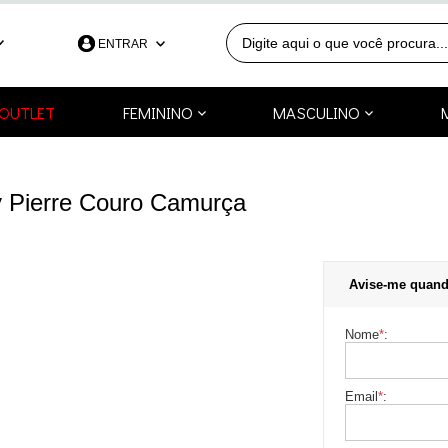
ENTRAR
390
OUTLET
FEMININO
MASCULINO
991253418
a.com.br
y Pierre Couro Camurça
Avise-me quand
Nome
*
:
Email
*
: