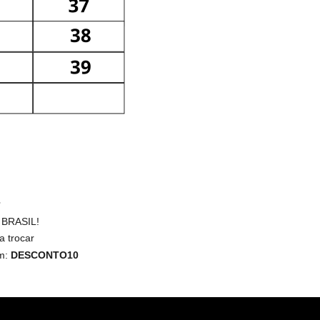
 BRASIL!
a trocar
m:
DESCONTO10