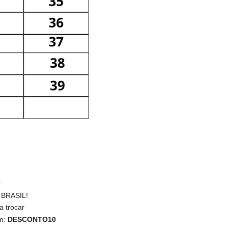
 BRASIL!
a trocar
m:
DESCONTO10