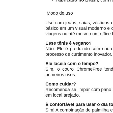
Fabricado no Brasil
, com r
Modo de uso
Use com jeans, saias, vestidos ou
básico em um visual moderno e ch
viagens ou até mesmo um office 
Esse tênis é vegano?
Não. Ele é produzido com cour
processo de curtimento inovador
Ele laceia com o tempo?
Sim, o couro ChromeFree tend
primeiros usos.
Como cuidar?
Recomenda-se limpar com pano ú
em local arejado.
É confortável para usar o dia t
Sim! A combinação de palmilha e