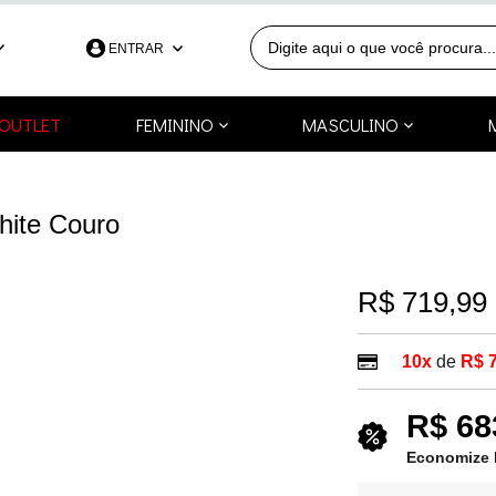
ENTRAR
390
OUTLET
FEMININO
MASCULINO
991253418
a.com.br
hite Couro
R$ 719,99
10x
de
R$ 
R$ 68
Economize 