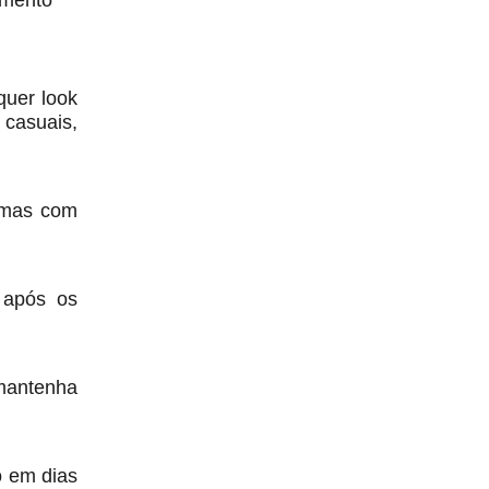
imento
quer look
 casuais,
 mas com
 após os
 mantenha
o em dias