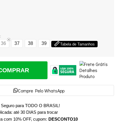
:
36
37
38
39
Tabela de Tamanhos
COMPRAR
Compre Pelo WhatsApp
e Seguro para TODO O BRASIL!
cada: até 30 DIAS para trocar
ra com 10% OFF, cupom:
DESCONTO10