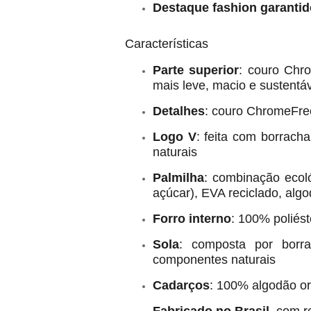
Destaque fashion garantid
Características
Parte superior
: couro Chr
mais leve, macio e sustentá
Detalhes
: couro ChromeFre
Logo V
: feita com borracha
naturais
Palmilha
: combinação ecol
açúcar), EVA reciclado, algo
Forro interno
: 100% poliést
Sola
: composta por borra
componentes naturais
Cadarços
: 100% algodão o