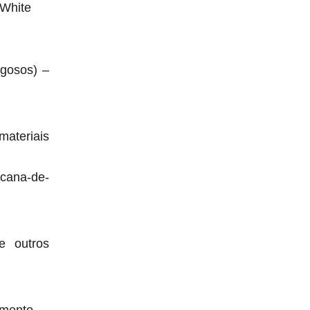
 White
igosos) –
materiais
(cana-de-
e outros