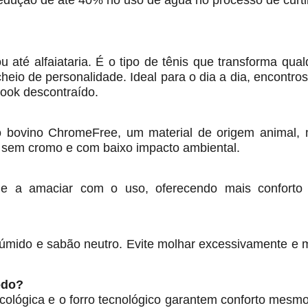
edução de até 40% no uso de água no processo de curt
 até alfaiataria. É o tipo de tênis que transforma qual
eio de personalidade. Ideal para o dia a dia, encontros
look descontraído.
o bovino ChromeFree, um material de origem animal,
, sem cromo e com baixo impacto ambiental.
e a amaciar com o uso, oferecendo mais conforto
mido e sabão neutro. Evite molhar excessivamente e
odo?
cológica e o forro tecnológico garantem conforto mesm