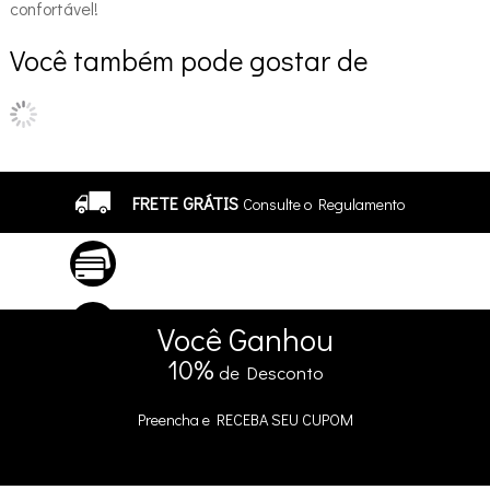
confortável!
Você também pode gostar de
FRETE GRÁTIS
Consulte o Regulamento
ATÉ 10X SEM JUROS
No Cartão
5% DE DESCONTO
no Pix e Boleto
Você
Ganhou
10%
de Desconto
Preencha e
RECEBA SEU CUPOM