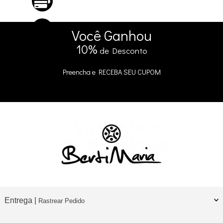
ATÉ 10X SEM JUROS
No Cartão
5% DE DESCONTO
no Pix e Boleto
Você
Ganhou
10%
de Desconto
Preencha e
RECEBA SEU CUPOM
Entrega |
Rastrear Pedido