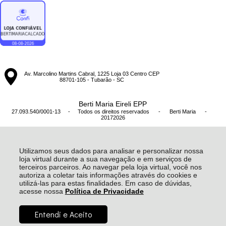
Av. Marcolino Martins Cabral, 1225 Loja 03 Centro CEP
88701-105 - Tubarão - SC
Berti Maria Eireli EPP
27.093.540/0001-13 - Todos os direitos reservados
-
Berti Maria
-
20172026
Utilizamos seus dados para analisar e personalizar nossa
loja virtual durante a sua navegação e em serviços de
terceiros parceiros. Ao navegar pela loja virtual, você nos
autoriza a coletar tais informações através do cookies e
utilizá-las para estas finalidades. Em caso de dúvidas,
acesse nossa
Política de Privacidade
R$ 474,99
Entendi e Aceito
à vista no boleto ou pix