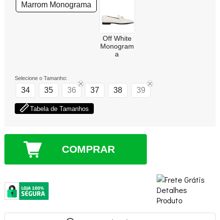
Marrom Monograma
Off White
Monogram
a
Selecione o Tamanho:
34
35
36
37
38
39
Tabela de Tamanhos
COMPRAR