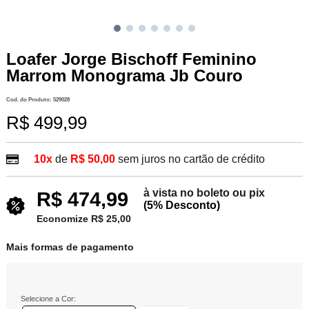
Loafer Jorge Bischoff Feminino
Marrom Monograma Jb Couro
Cod. do Produto: 529028
R$ 499,99
10x
de
R$ 50,00
sem juros no cartão de crédito
à vista no boleto ou pix
R$ 474,99
(5% Desconto)
Economize R$ 25,00
Mais formas de pagamento
Selecione a Cor: