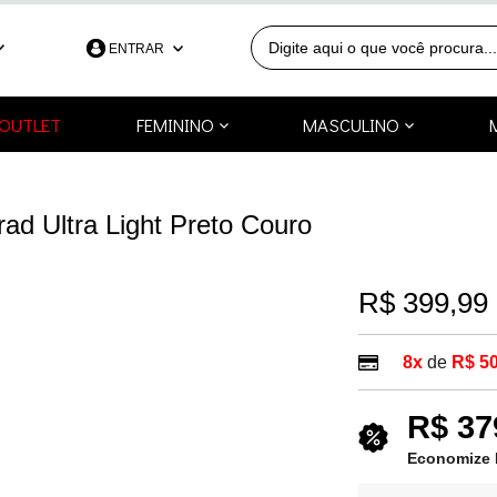
ENTRAR
390
OUTLET
FEMININO
MASCULINO
991253418
a.com.br
d Ultra Light Preto Couro
R$ 399,99
8x
de
R$ 50
R$ 37
Economize 