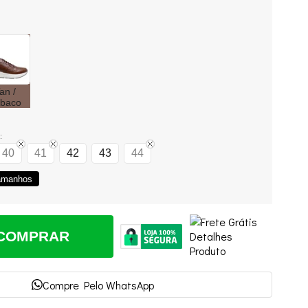
an /
baco
:
40
41
42
43
44
Tamanhos
COMPRAR
Compre Pelo WhatsApp