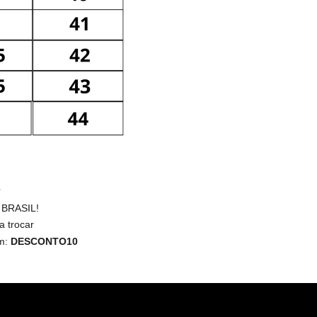
 BRASIL!
a trocar
m:
DESCONTO10