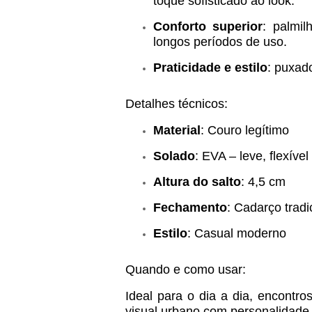
toque sofisticado ao look.
Conforto superior
: palmi
longos períodos de uso.
Praticidade e estilo
: puxado
Detalhes técnicos:
Material
: Couro legítimo
Solado
: EVA – leve, flexível
Altura do salto
: 4,5 cm
Fechamento
: Cadarço tradi
Estilo
: Casual moderno
Quando e como usar:
Ideal para o dia a dia, encontr
visual urbano com personalidade. V