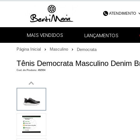
ATENDIMENTO
(48) 3052-4
MAIS VENDIDOS
LANÇAMENTOS
48
Página Inicial
Masculino
Democrata
contato@bertimari
Tênis Democrata Masculino Denim Bra
Cod. do Produto: 492934