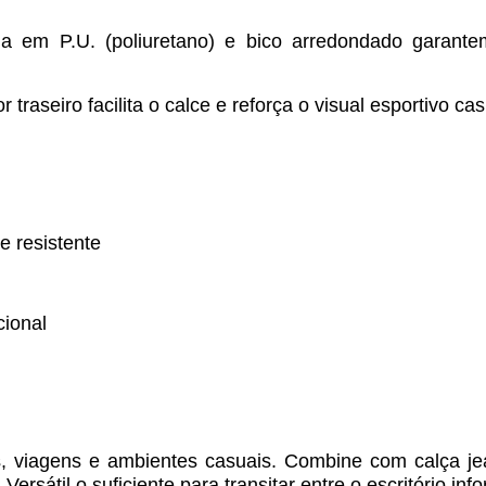
lha em P.U. (poliuretano) e bico arredondado garant
r traseiro facilita o calce e reforça o visual esportivo cas
 e resistente
cional
os, viagens e ambientes casuais. Combine com calça 
ersátil o suficiente para transitar entre o escritório inf