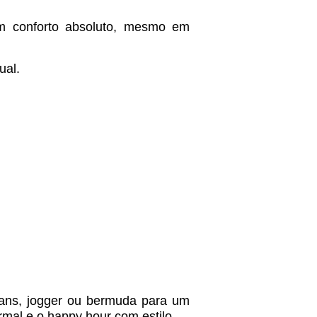
em conforto absoluto, mesmo em
ual.
jeans, jogger ou bermuda para um
ormal e o happy hour com estilo.