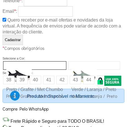
Telefone
*
:
Email
*
:
Quero receber por e-mail ofertas e novidades da loja
virtual. A frequência de envios pode variar de acordo com a
interação do cliente.
*
Campos obrigatórios
Selecione a Cor:
Selecione o Tamanho:
38
39
40
41
42
43
44
Preto / Grafite / Met Chumbo
Verde / Laranja / Preto
Preto / Grafite / Met Chumbo
Verde / Laranja / Preto
Produto Indisponível no Momento
Compre Pelo WhatsApp
Frete Rápido e Seguro para TODO O BRASIL!