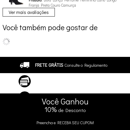
Franja Preta Couro Camurça
Ver mais avaliações
Você também pode gostar de
FRETE GRÁTIS
Consulte o Regulamento
ATÉ 10X SEM JUROS
No Cartão
5% DE DESCONTO
no Pix e Boleto
Você
Ganhou
10%
de Desconto
Preencha e
RECEBA SEU CUPOM