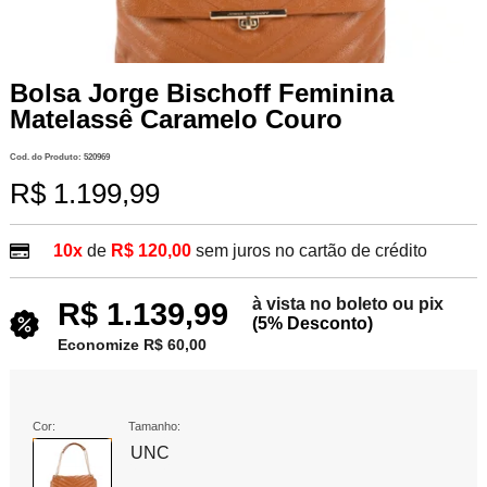
Bolsa Jorge Bischoff Feminina
Matelassê Caramelo Couro
Cod. do Produto: 520969
R$ 1.199,99
10x
de
R$ 120,00
sem juros no cartão de crédito
à vista no boleto ou pix
R$ 1.139,99
(5% Desconto)
Economize R$ 60,00
Cor:
Tamanho:
UNC