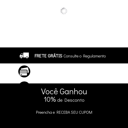
FRETE GRÁTIS
Consulte o Regulamento
ATÉ 10X SEM JUROS
No Cartão
5% DE DESCONTO
no Pix e Boleto
Você
Ganhou
10%
de Desconto
Preencha e
RECEBA SEU CUPOM