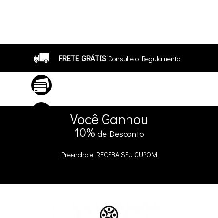
FRETE GRÁTIS
Consulte o Regulamento
ATÉ 10X SEM JUROS
No Cartão
5% DE DESCONTO
no Pix e Boleto
Você
Ganhou
10%
de Desconto
Preencha e
RECEBA SEU CUPOM