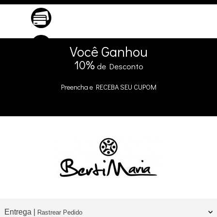
ATÉ 10X SEM JUROS
No Cartão
5% DE DESCONTO
no Pix e Boleto
Você
Ganhou
10%
de Desconto
Preencha e
RECEBA SEU CUPOM
Entrega |
Rastrear Pedido