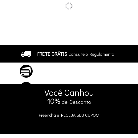
FRETE GRÁTIS
Consulte o Regulamento
ATÉ 10X SEM JUROS
No Cartão
5% DE DESCONTO
no Pix e Boleto
Você
Ganhou
10%
de Desconto
Preencha e
RECEBA SEU CUPOM