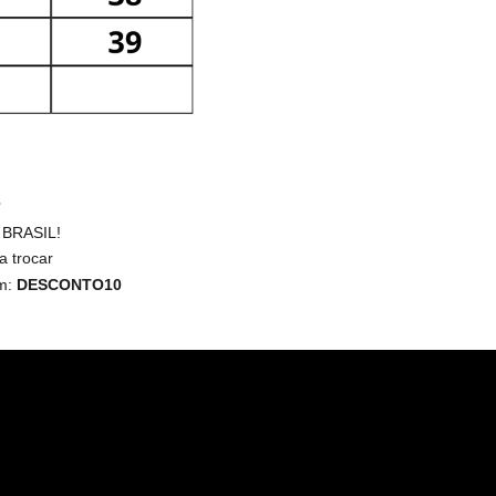
 BRASIL!
a trocar
m:
DESCONTO10