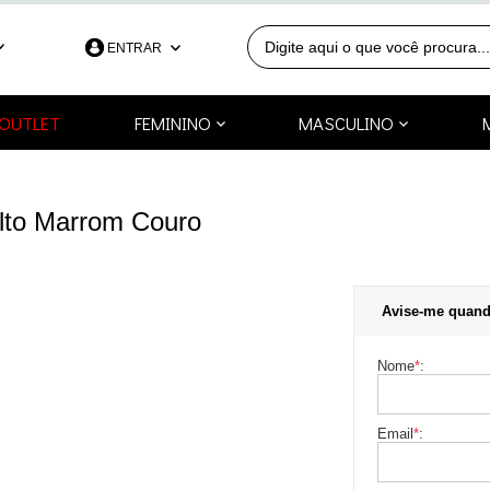
ENTRAR
390
OUTLET
FEMININO
MASCULINO
991253418
a.com.br
Alto Marrom Couro
Avise-me quand
Nome
*
:
Email
*
: