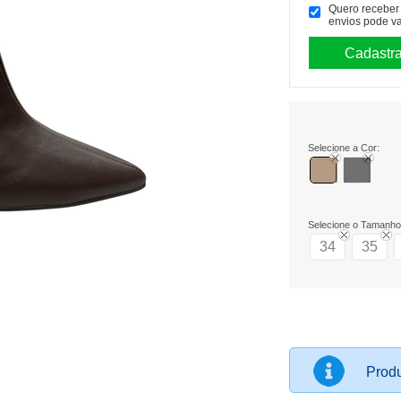
Quero receber p
envios pode va
Selecione a Cor:
Selecione o Tamanho
34
35
Produ