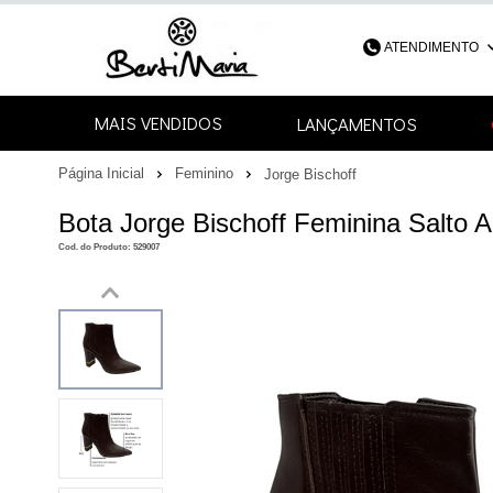
ATENDIMENTO
(48) 3052-4
MAIS VENDIDOS
LANÇAMENTOS
48
Página Inicial
Feminino
Jorge Bischoff
contato@bertimari
Bota Jorge Bischoff Feminina Salto 
Cod. do Produto: 529007