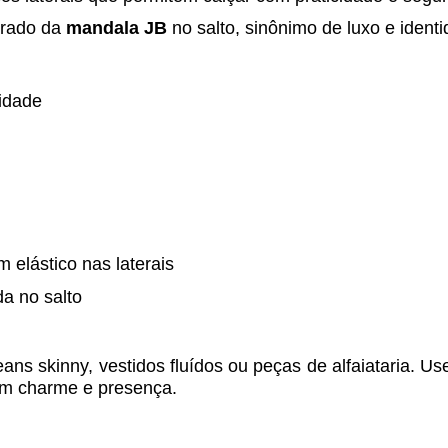
urado da
mandala JB
no salto, sinônimo de luxo e ident
idade
m elástico nas laterais
a no salto
ns skinny, vestidos fluídos ou peças de alfaiataria. Us
om charme e presença.