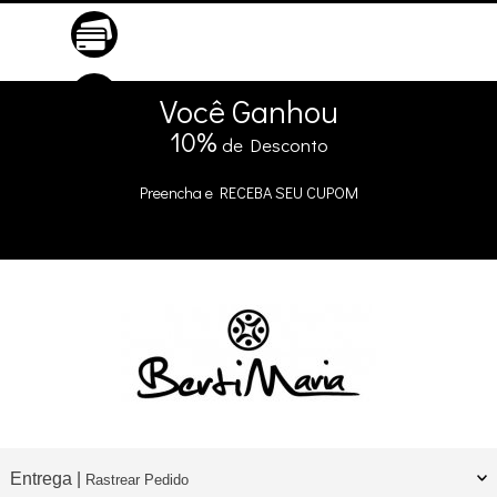
ATÉ 10X SEM JUROS
No Cartão
5% DE DESCONTO
no Pix e Boleto
Você
Ganhou
10%
de Desconto
Preencha e
RECEBA SEU CUPOM
Entrega |
Rastrear Pedido