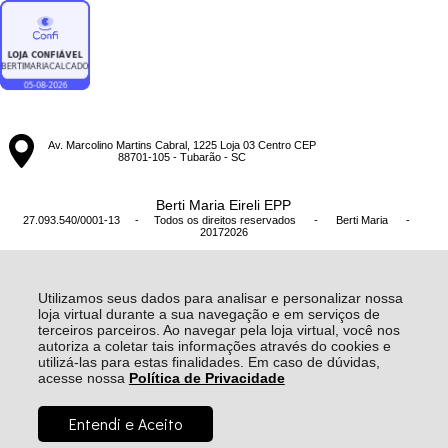
Av. Marcolino Martins Cabral, 1225 Loja 03 Centro CEP
88701-105 - Tubarão - SC
Berti Maria Eireli EPP
27.093.540/0001-13 - Todos os direitos reservados
-
Berti Maria
-
20172026
Utilizamos seus dados para analisar e personalizar nossa
loja virtual durante a sua navegação e em serviços de
terceiros parceiros. Ao navegar pela loja virtual, você nos
autoriza a coletar tais informações através do cookies e
utilizá-las para estas finalidades. Em caso de dúvidas,
acesse nossa
Política de Privacidade
R$ 899,99
Entendi e Aceito
à vista no boleto ou pix