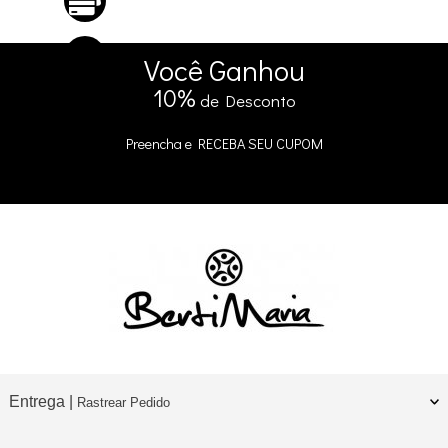
ATÉ 10X SEM JUROS
No Cartão
5% DE DESCONTO
no Pix e Boleto
Você
Ganhou
10%
de Desconto
Preencha e
RECEBA SEU CUPOM
Entrega |
Rastrear Pedido