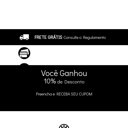
FRETE GRÁTIS
Consulte o Regulamento
ATÉ 10X SEM JUROS
No Cartão
5% DE DESCONTO
no Pix e Boleto
Você
Ganhou
10%
de Desconto
Preencha e
RECEBA SEU CUPOM