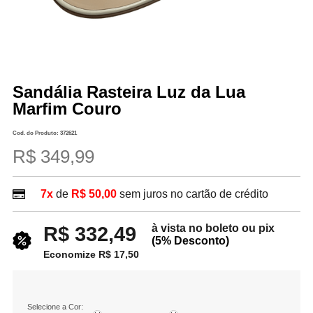
Sandália Rasteira Luz da Lua
Marfim Couro
Cod. do Produto: 372621
R$ 349,99
7x
de
R$ 50,00
sem juros no cartão de crédito
à vista no boleto ou pix
R$ 332,49
(5% Desconto)
Economize R$ 17,50
Selecione a Cor: