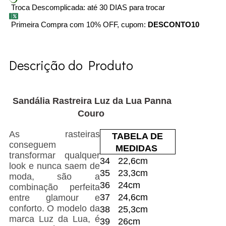
Troca Descomplicada: até 30 DIAS para trocar
Primeira Compra com 10% OFF, cupom:
DESCONTO10
Descrição do Produto
Sandália Rastreira Luz da Lua Panna
Couro
As rasteiras
TABELA DE
conseguem
MEDIDAS
transformar qualquer
34
22,6cm
look e nunca saem de
35
23,3cm
moda, são a
36
24cm
combinação perfeita
37
24,6cm
entre glamour e
conforto. O modelo da
38
25,3cm
marca Luz da Lua, é
39
26cm