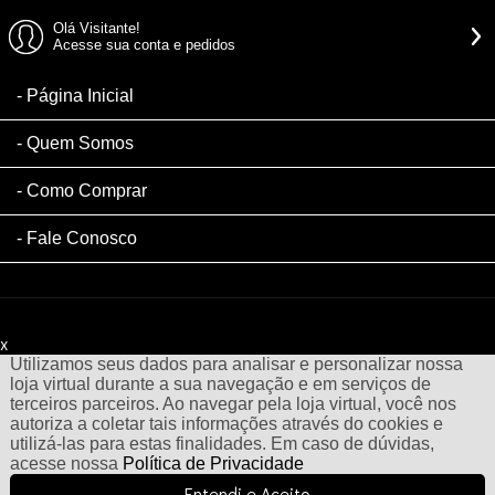
Olá Visitante!
Acesse sua conta e pedidos
Página Inicial
Quem Somos
Como Comprar
Fale Conosco
x
Filtre sua Pesquisa:
Utilizamos seus dados para analisar e personalizar nossa
loja virtual durante a sua navegação e em serviços de
terceiros parceiros. Ao navegar pela loja virtual, você nos
autoriza a coletar tais informações através do cookies e
utilizá-las para estas finalidades. Em caso de dúvidas,
acesse nossa
Política de Privacidade
Entendi e Aceito