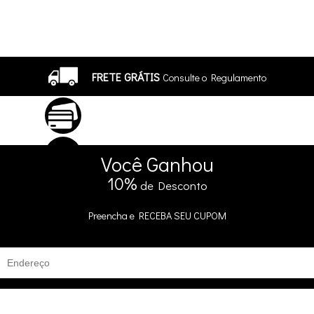
FRETE GRÁTIS
Consulte o Regulamento
ATÉ 10X SEM JUROS
No Cartão
5% DE DESCONTO
no Pix e Boleto
Você
Ganhou
10%
de Desconto
Preencha e
RECEBA SEU CUPOM