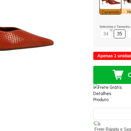
N
Caramelo
Selecione o Tamanho:
34
35
Apenas 1 unida
Frete Rápido e Se