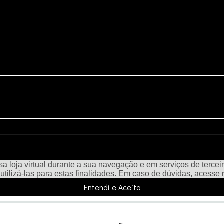
a loja virtual durante a sua navegação e em serviços de terceiro
e utilizá-las para estas finalidades. Em caso de dúvidas, acesse
Entendi e Aceito