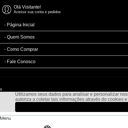
Olá Visitante!
Acesse sua conta e pedidos
Página Inicial
Quem Somos
Como Comprar
Fale Conosco
x
Filtre sua Pesquisa:
Utilizamos seus dados para analisar e personalizar noss
autoriza a coletar tais informações através do cookies 
Menu