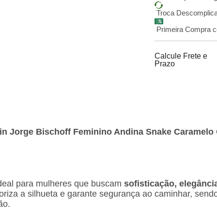
Troca Descomplicad
Primeira Compra 
Calcule Frete e
Prazo
in Jorge Bischoff Feminino Andina Snake Caramelo
 ideal para mulheres que buscam
sofisticação, elegânci
iza a silhueta e garante segurança ao caminhar, sendo
ão.