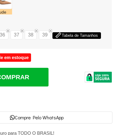
ude
36
37
38
39
Tabela de Tamanhos
de em estoque
COMPRAR
Compre Pelo WhatsApp
guro para TODO O BRASIL!