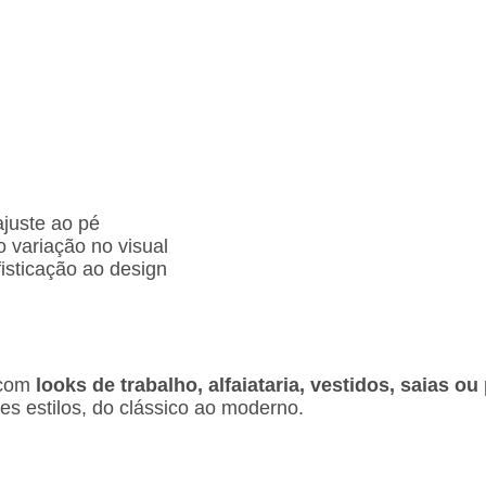
ajuste ao pé
o variação no visual
isticação ao design
o com
looks de trabalho, alfaiataria, vestidos, saias o
es estilos, do clássico ao moderno.