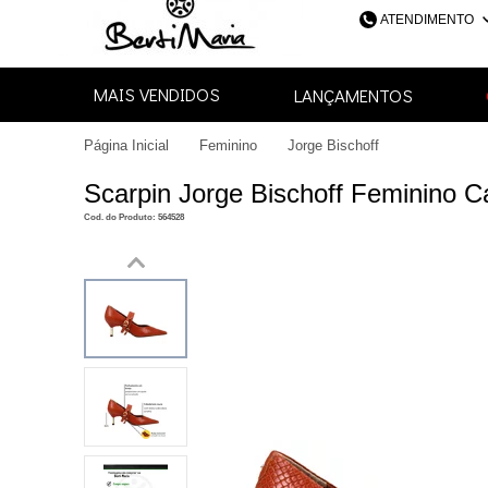
ATENDIMENTO
(48) 3052-4
MAIS VENDIDOS
LANÇAMENTOS
48
Página Inicial
Feminino
Jorge Bischoff
contato@bertimari
Scarpin Jorge Bischoff Feminino 
Cod. do Produto: 564528