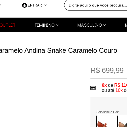
ENTRAR
390
OUTLET
FEMININO
MASCULINO
991253418
a.com.br
Caramelo Andina Snake Caramelo Couro
R$ 699,99
6x
de
R$ 11
ou até
10x
d
Selecione a Cor: