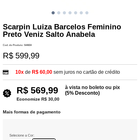
Scarpin Luiza Barcelos Feminino
Preto Veniz Salto Anabela
Cod. do Produto: 544604
R$ 599,99
10x
de
R$ 60,00
sem juros no cartão de crédito
à vista no boleto ou pix
R$ 569,99
(5% Desconto)
Economize R$ 30,00
Mais formas de pagamento
Selecione a Cor: