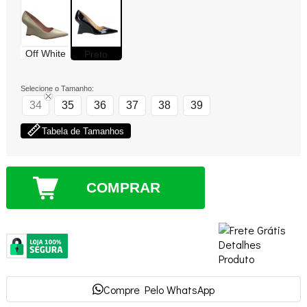
Off White
Preto
Selecione o Tamanho:
34
35
36
37
38
39
Tabela de Tamanhos
COMPRAR
Compre Pelo WhatsApp